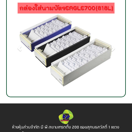
ห้างหุ้นส่วนจำกัด บี พี สยามเทรดดิ้ง
200 ซอยสุคนธสวัสดิ์ 1 แขวง