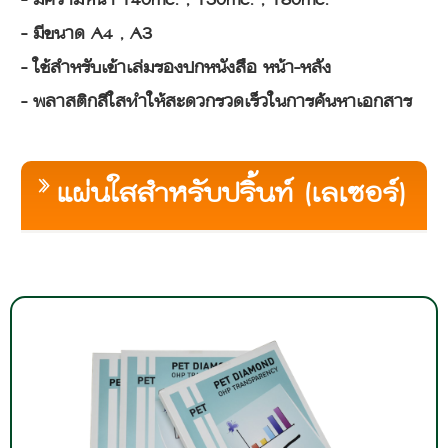
- มีความหนา 140mc. , 150mc. , 180mc.
- มีขนาด A4 , A3
- ใช้สำหรับเข้าเล่มรองปกหนังสือ หน้า-หลัง
- พลาสติกสีใสทำให้สะดวกรวดเร็วในการค้นหาเอกสาร
แผ่นใสสำหรับปริ้นท์ (เลเซอร์)