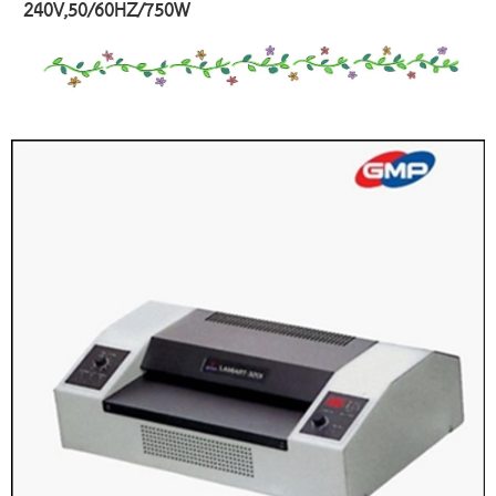
240V,50/60HZ/750W