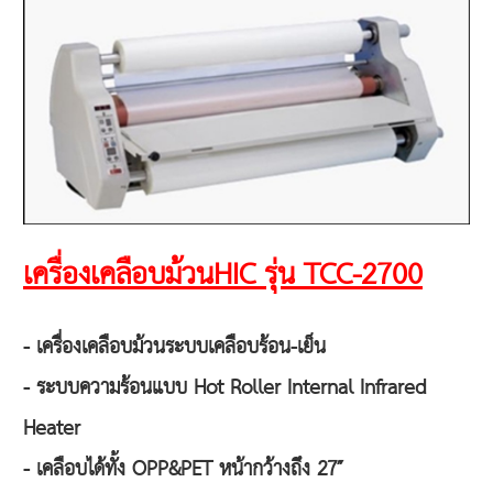
เครื่องเคลือบม้วนHIC รุ่น TCC-2700
- เครื่องเคลือบม้วนระบบเคลือบร้อน-เย็น
- ระบบความร้อนแบบ Hot Roller Internal Infrared
Heater
- เคลือบได้ทั้ง OPP&PET หน้ากว้างถึง 27″