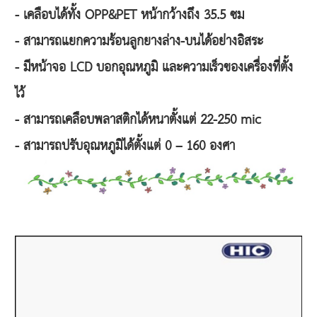
- เคลือบได้ทั้ง OPP&PET หน้ากว้างถึง 35.5 ซม
- สามารถแยกความร้อนลูกยางล่าง-บนได้อย่างอิสระ
- มีหน้าจอ LCD บอกอุณหภูมิ และความเร็วของเครื่องที่ตั้ง
ไว้
- สามารถเคลือบพลาสติกได้หนาตั้งแต่ 22-250 mic
- สามารถปรับอุณหภูมิได้ตั้งแต่ 0 – 160 องศา