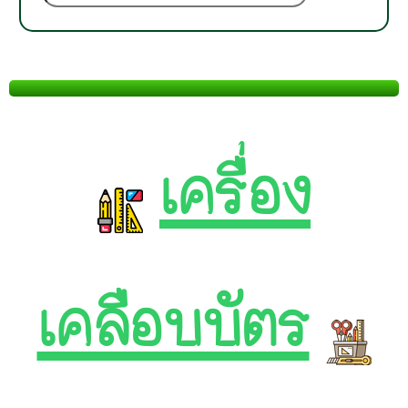
เครื่อง
เคลือบบัตร