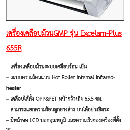
เครื่องเคลือบม้วนGMP รุ่น Excelam-Plus
655R
– เครื่องเคลือบม้วนระบบเคลือบร้อน-เย็น
– ระบบความร้อนแบบ Hot Roller Internal Infrared-
heater
– เคลือบได้ทั้ง OPP&PET หน้ากว้างถึง 65.5 ซม.
– สามารถแยกความร้อนลูกยางล่าง-บนได้อย่างอิสระ
– มีหน้าจอ LCD บอกอุณหภูมิ และความเร็วของเครื่องที่ตั้ง