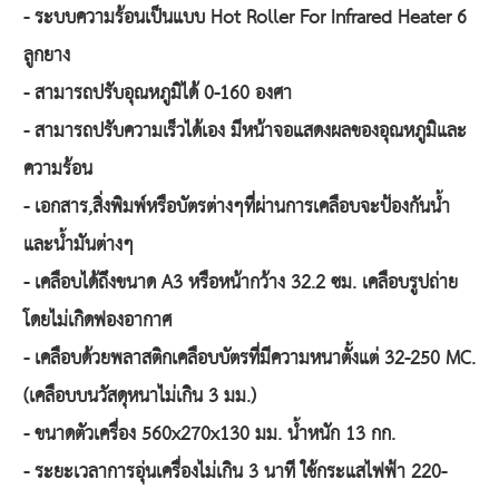
- ระบบความร้อนเป็นแบบ Hot Roller For Infrared Heater 6
ลูกยาง
- สามารถปรับอุณหภูมิได้ 0-160 องศา
- สามารถปรับความเร็วได้เอง มีหน้าจอแสดงผลของอุณหภูมิและ
ความร้อน
- เอกสาร,สิ่งพิมพ์หรือบัตรต่างๆที่ผ่านการเคลือบจะป้องกันน้ำ
และน้ำมันต่างๆ
- เคลือบได้ถึงขนาด A3 หรือหน้ากว้าง 32.2 ซม. เคลือบรูปถ่าย
โดยไม่เกิดฟองอากาศ
- เคลือบด้วยพลาสติกเคลือบบัตรที่มีความหนาตั้งแต่ 32-250 MC.
(เคลือบบนวัสดุหนาไม่เกิน 3 มม.)
- ขนาดตัวเครื่อง 560x270x130 มม. น้ำหนัก 13 กก.
- ระยะเวลาการอุ่นเครื่องไม่เกิน 3 นาที ใช้กระแสไฟฟ้า 220-