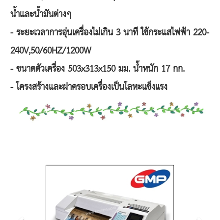
น้ำและน้ำมันต่างๆ
- ระยะเวลาการอุ่นเครื่องไม่เกิน 3 นาที ใช้กระแสไฟฟ้า 220-
240V,50/60HZ/1200W
- ขนาดตัวเครื่อง 503x313x150 มม. น้ำหนัก 17 กก.
- โครงสร้างและฝาครอบเครื่องเป็นโลหะแข็งแรง