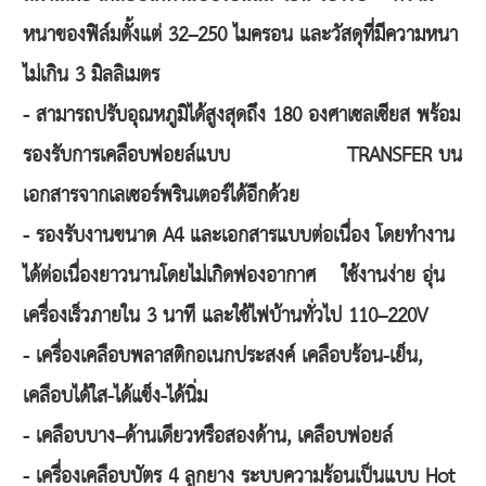
หนาของฟิล์มตั้งแต่ 32–250 ไมครอน และวัสดุที่มีความหนา
ไม่เกิน 3 มิลลิเมตร
- สามารถปรับอุณหภูมิได้สูงสุดถึง 180 องศาเซลเซียส พร้อม
รองรับการเคลือบฟอยล์แบบ TRANSFER บน
เอกสารจากเลเซอร์พรินเตอร์ได้อีกด้วย
- รองรับงานขนาด A4 และเอกสารแบบต่อเนื่อง โดยทำงาน
ได้ต่อเนื่องยาวนานโดยไม่เกิดฟองอากาศ ใช้งานง่าย อุ่น
เครื่องเร็วภายใน 3 นาที และใช้ไฟบ้านทั่วไป 110–220V
- เครื่องเคลือบพลาสติกอเนกประสงค์ เคลือบร้อน-เย็น,
เคลือบได้ใส-ได้แข็ง-ได้นิ่ม
- เคลือบบาง–ด้านเดียวหรือสองด้าน, เคลือบฟอยล์
- เครื่องเคลือบบัตร 4 ลูกยาง ระบบความร้อนเป็นแบบ Hot