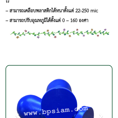
ไว้
– สามารถเคลือบพลาสติกได้หนาตั้งแต่ 22-250 mic
– สามารถปรับอุณหภูมิได้ตั้งแต่ 0 – 160 องศา