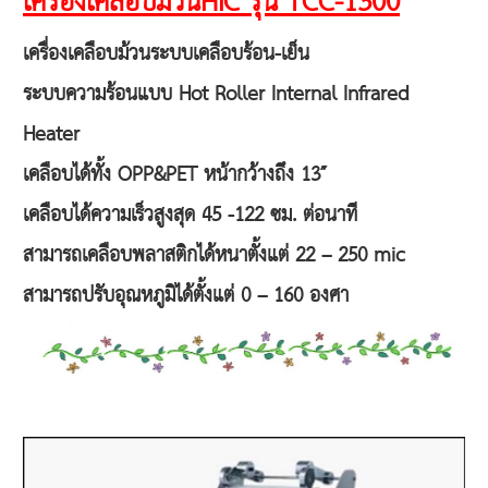
เครื่องเคลือบม้วนHIC รุ่น TCC-1300
เครื่องเคลือบม้วนระบบเคลือบร้อน-เย็น
ระบบความร้อนแบบ Hot Roller Internal Infrared
Heater
เคลือบได้ทั้ง OPP&PET หน้ากว้างถึง 13″
เคลือบได้ความเร็วสูงสุด 45 -122 ซม. ต่อนาที
สามารถเคลือบพลาสติกได้หนาตั้งแต่ 22 – 250 mic
สามารถปรับอุณหภูมิได้ตั้งแต่ 0 – 160 องศา