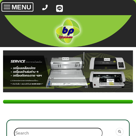
MENU
Toggle
navigation