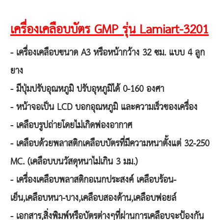
เครื่องเคลือบบัตร GMP รุ่น Lamiart-3201
- เครื่องเคลือบขนาด A3 หรือหน้ากว้าง 32 ซม. แบบ 4 ลูก
ยาง
- มีปุ่มปรับอุณหภูมิ ปรับอุหภูมิได้ 0-160 องศา
- หน้าจอเป็น LCD บอกอุณหภูมิ และความเร็วของเครื่อง
- เคลือบรูปถ่ายโดยไม่เกิดฟองอากาศ
- เคลือบด้วยพลาสติกเคลือบบัตรที่มีความหนาตั้งแต่ 32-250
MC. (เคลือบบนวัสดุหนาไม่เกิน 3 มม.)
- เครื่องเคลือบพลาสติกอเนกประสงค์ เคลือบร้อน-
เย็น,เคลือบหนา-บาง,เคลือบสองด้าน,เคลือบฟอยล์
- เอกสาร,สิ่งพิมพ์หรือบัตรต่างๆที่ผ่านการเคลือบจะป้องกัน