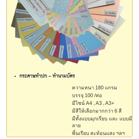
กระดาษทำปก - ทำนามบัตร
ความหนา 180 แกรม
บรรจุ 100 /ห่อ
มีไซน์ A4 , A3 , A3+
มีสีให้เลือกมากกว่า 6 สี
มีทั้งแบบมุกเรียบ และ แบบมี
ลาย
พิ้นเรียบ สะท้อนแสง ฯลฯ