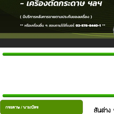
กระดาษ / นามบัตร
สันต่าง